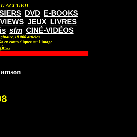
 L'ACCUEIL
SIERS
DVD
E-BOOKS
RVIEWS
JEUX
LIVRES
is
sfm
CINÉ-VIDÉOS
ginaire, 18 000 articles
o en cours cliquez sur l'image
ie...
damson
08