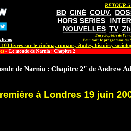
RETOUR à
BD
CINÉ
COUV.
DOS
HORS SERIES
INTE
NOUVELLES
TV
Zb
Encyclopédie de l'Ima
 livres
Pour voir le programme du N
 103 livres sur le cinéma, romans, études, histoire, sociolog
es
- Le monde de Narnia : Chapitre 2
onde de Narnia : Chapitre 2" de Andrew A
remière à Londres 19 juin 20