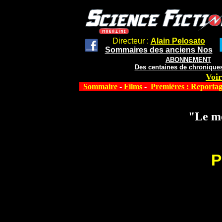
Directeur :
Alain Pelosato
Sommaires des anciens Nos
ABONNEMENT
Des centaines de chroniques
Voir
Sommaire
-
Films
-
Premières : Reportag
"Le m
P