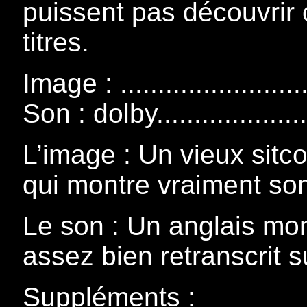
puissent pas découvrir
titres.
Image : .......................
Son : dolby...................
L’image : Un vieux sitc
qui montre vraiment son
Le son : Un anglais mo
assez bien retranscrit 
Suppléments :