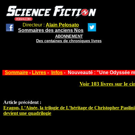
Directeur :
Alain Pelosato
Sommaires des anciens Nos
ABONNEMENT
Des centaines de chroniques livres
Sommaire
-
Livres
-
Infos
- Nouveauté : "Une Odyssée m
Voir 103 livres sur le ci
Article précédent :
Eragon, L’Ainée, la trilogie de L’héritage de Christopher Paolini
devient une quadrilogie