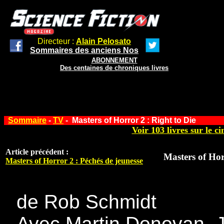
Directeur :
Alain Pelosato
Sommaires des anciens Nos
ABONNEMENT
Des centaines de chroniques livres
Sommaire
-
TV
-
Masters of Horror 2 : Right to Die
Voir 103 livres sur le ci
Article précédent :
Masters of Hor
Masters of Horror 2 : Péchés de jeunesse
de Rob Schmidt
Avec Martin Donovan, J