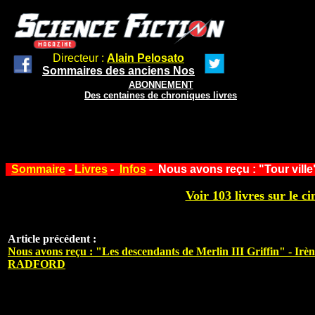
Directeur :
Alain Pelosato
Sommaires des anciens Nos
ABONNEMENT
Des centaines de chroniques livres
Sommaire
-
Livres
-
Infos
- Nous avons reçu : "Tour ville"
Voir 103 livres sur le ci
Article précédent :
Nous avons reçu : "Les descendants de Merlin III Griffin" - Irè
RADFORD