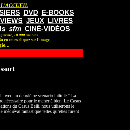
 L'ACCUEIL
SIERS
DVD
E-BOOKS
RVIEWS
JEUX
LIVRES
is
sfm
CINÉ-VIDÉOS
ginaire, 18 000 articles
o en cours cliquez sur l'image
ie...
ssart
h avec un deuxième scénario intitulé “ La
nc nécessaire pour le mener à bien. Le Casus
éations du Casus Belli, nous utiliserons le
 médiéval fantastique telles qu’elles furent