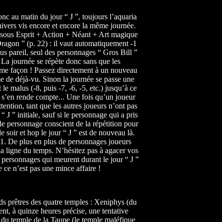
donc au matin du jour “ J ”, toujours l’aquaria
nivers vis encore et encore la même journée.
et sous Esprit + Action + Néant + Art magique
ragon ” (p. 22) : il vaut automatiquement -1
us pareil, seul des personnages “ Gros Bill ”
 La journée se répète donc sans que les
ême façon ! Passez directement à un nouveau
me de déjà-vu. Sinon la journée se passe une
le malus (-8, puis -7, -6, -5, etc.) jusqu’à ce
e s’en rende compte... Une fois qu’un joueur
ttention, tant que les autres joueurs n’ont pas
 J ” initiale, sauf si le personnage qui a pris
e personnage conscient de la répétition pour
 soir et hop le jour “ J ” est de nouveau là.
 1. De plus en plus de personnages joueurs
la ligne du temps. N’hésitez pas à agacer vos
es personnages qui meurent durant le jour “ J ”
e ce n’est pas une mince affaire !
ds prêtres des quatre temples : Xeniphys (du
, à quinze heures précise, une tentative
irs du temple de la Taupe (le temple maléfique