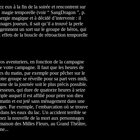
 eux à la fin de la soirée et rencontrent sur
a magie temporelle (voir “ SangDragon ”, p.
ergie magique et à décidé d’intervenir : il
ges joueurs, il sait qu’il a trouvé la perle
igemment un sort sur le groupe de héros, qui
effets de la boucle de rétroaction temporelle
 vos aventuriers, en fonction de la campagne
e votre campagne. Il faut que les heures de
ures du matin, par exemple pour pêcher sur le
tre groupe se réveille pour sa part vers midi,
mme de la journée soit le plus précis possible.
sseurs, qui dure de quatorze heures à seize
le auquel il est affilié pour prier son dieu
u matin et est jeté sans ménagement dans une
ages. Par exemple, l’embarcation où se trouve
 dans les eaux du lac. Un accident terrible se
prenez la nouvelle de la mort aux personnages
la maison des Milles Fleurs, au Grand Théâtre,
ne...