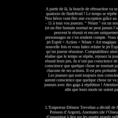
A partir de là, la boucle de rétroaction va se
quatorze de findefroid ! Le temps se répète
Nos héros vont être une exception grâce au s
- 11 à tous vos joueurs. “ Néant ” est un n
(et un être humain normal ne peut jamais l’a
peuvent le réussir et encore uniquemen
personnages ne s’en rendent compte. Vous n
jet Esprit + Action + Néant + Art magique -
nouvelle fois et vous faites refaire le jet Es
qu’un joueur réussisse. Comptabilisez ainsi
réalise que le temps se répète, rejouez la jou
réussit leurs jets, ils n’ont pas conscience d
conscience que quelque chose ne tournait pa
chacune de ses actions. Il est peu probable 
Les joueurs qui sont toujours non conscie
auront conscience que quelque chose ne va pa
joueurs avec des gags à répétition ! Attention
afin que leurs morts ne soient pa
L’Empereur-Démon Trevelian a décidé de frap
Poisson d’Argent), Anemates (de l’Oisea
d’assassinat à lieu sur les quatre grands prê