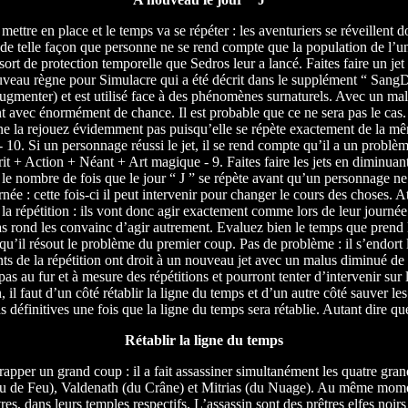
 mettre en place et le temps va se répéter : les aventuriers se réveillent 
 de telle façon que personne ne se rend compte que la population de l’u
ort de protection temporelle que Sedros leur a lancé. Faites faire un j
ouveau règne pour Simulacre qui a été décrit dans le supplément “ SangD
ugmenter) et est utilisé face à des phénomènes surnaturels. Avec un mal
t avec énormément de chance. Il est probable que ce ne sera pas le cas.
e la rejouez évidemment pas puisqu’elle se répète exactement de la m
 10. Si un personnage réussi le jet, il se rend compte qu’il a un problè
prit + Action + Néant + Art magique - 9. Faites faire les jets en diminuant 
 le nombre de fois que le jour “ J ” se répète avant qu’un personnage n
rnée : cette fois-ci il peut intervenir pour changer le cours des choses. A
e la répétition : ils vont donc agir exactement comme lors de leur journée “
s rond les convainc d’agir autrement. Evaluez bien le temps que prend l
qu’il résout le problème du premier coup. Pas de problème : il s’endort le
nts de la répétition ont droit à un nouveau jet avec un malus diminué de
s au fur et à mesure des répétitions et pourront tenter d’intervenir sur 
, il faut d’un côté rétablir la ligne du temps et d’un autre côté sauver l
s définitives une fois que la ligne du temps sera rétablie. Autant dire qu
Rétablir la ligne du temps
per un grand coup : il a fait assassiner simultanément les quatre gran
u de Feu), Valdenath (du Crâne) et Mitrias (du Nuage). Au même moment
tres, dans leurs temples respectifs. L’assassin sont des prêtres elfes no