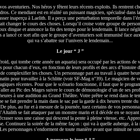
 aventuriers. Nos héros y fêtent leurs récents exploits. Ils rentrent chez
os. Ce mendiant est en réalité un puissant magicien, spécialisé dans l
ser inaperçu à Laelith. Il a perçu une perturbation temporelle dans l’én
t changer le cours des choses. Lorsqu’il croise votre groupe de personna
ux dingue et annonce la fin des temps pour le lendemain. Il lance négl
 a lancé ce sort afin que le groupe d’aventuriers soit immunisé face aux 
qui va s’abattre sur l’univers le lendemain...
Le jour “ J ”
froid, qui tombe cette année un aquaria) sera occupé par les actions de
pour chacun d’eux, en fonction de leurs profils et des arcs d’histoire d
in de complexifier les choses. Un personnage part au travail à quatre he
 matin pour travailler à la Schlitte (voir SF-Mag n°39). Le magicien de vo
 magiques récentes. Pour que le scénario fonctionne, il faut que le progra
ler au Pic des Mages suivre le cours de démonologie d’un de ses profe
eures à une audition au Grand Théâtre. Votre prêtre se rend dans le temp
e se fait prendre la main dans le sac par la garde à dix heures trente d
 De plus, au fur et à mesure de la journée, tuez certains de vos personn
d’Altalith se fait attaquer par un monstre marin et il décède en se noyant
it écraser sous une caisse qui descend la pente à pleine vitesse, etc. Ap
asse. Continuez la soirée de la même façon : qui va à quelle auberge, à 
 Les personnages s’endorment de toute manière avant que minuit ne son
A nouveau le jour “ J ”