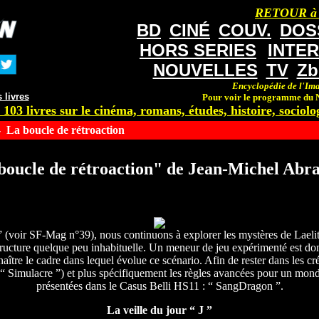
RETOUR à
BD
CINÉ
COUV.
DOS
HORS SERIES
INTE
NOUVELLES
TV
Zb
Encyclopédie de l'Ima
 livres
Pour voir le programme du N
 103 livres sur le cinéma, romans, études, histoire, sociolog
 La boucle de rétroaction
boucle de rétroaction" de Jean-Michel Abra
” (voir SF-Mag n°39), nous continuons à explorer les mystères de Laelit
structure quelque peu inhabituelle. Un meneur de jeu expérimenté est do
naître le cadre dans lequel évolue ce scénario. Afin de rester dans les cr
 Simulacre ”) et plus spécifiquement les règles avancées pour un monde
présentées dans le Casus Belli HS11 : “ SangDragon ”.
La veille du jour “ J ”