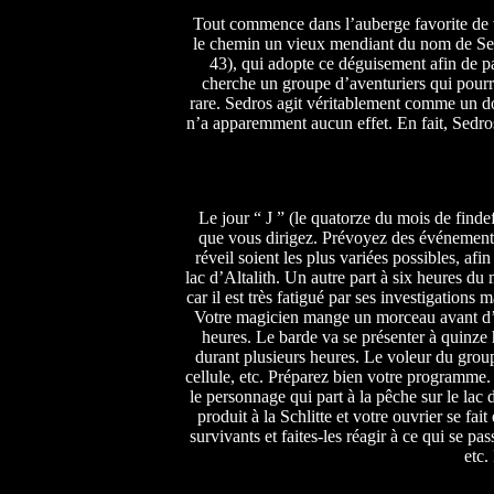
Tout commence dans l’auberge favorite de vos
le chemin un vieux mendiant du nom de Sedr
43), qui adopte ce déguisement afin de pas
cherche un groupe d’aventuriers qui pourrai
rare. Sedros agit véritablement comme un do
n’a apparemment aucun effet. En fait, Sedros
Le jour “ J ” (le quatorze du mois de finde
que vous dirigez. Prévoyez des événements 
réveil soient les plus variées possibles, af
lac d’Altalith. Un autre part à six heures du
car il est très fatigué par ses investigations
Votre magicien mange un morceau avant d’al
heures. Le barde va se présenter à quinze h
durant plusieurs heures. Le voleur du group
cellule, etc. Préparez bien votre programme.
le personnage qui part à la pêche sur le lac 
produit à la Schlitte et votre ouvrier se fa
survivants et faites-les réagir à ce qui se p
etc.