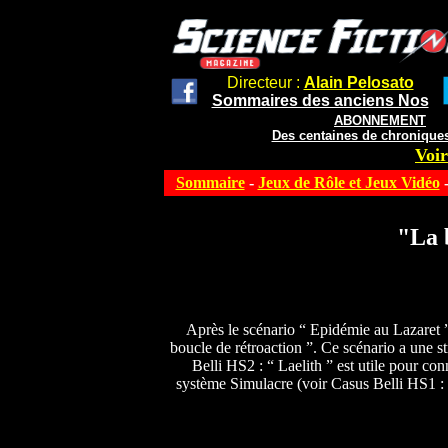
Directeur :
Alain Pelosato
Sommaires des anciens Nos
ABONNEMENT
Des centaines de chroniques
Voir
Sommaire
-
Jeux de Rôle et Jeux Vidéo
-
"La 
Après le scénario “ Epidémie au Lazaret 
boucle de rétroaction ”. Ce scénario a une 
Belli HS2 : “ Laelith ” est utile pour con
système Simulacre (voir Casus Belli HS1 : “