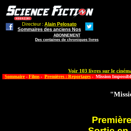
Directeur :
Alain Pelosato
Sommaires des anciens Nos
ABONNEMENT
Des centaines de chroniques livres
Voir 103 livres sur le cinéma
Sommaire
-
Films
-
Premières : Reportages
- Mission Impossibl
"Missi
Première
Sortie en