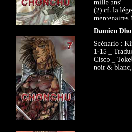
mille ans"
(2) cf. la l
mercenaires 
Damien Dho
Scénario : K
1-15 _ Tradu
Cisco _ Tokeb
noir & blanc,