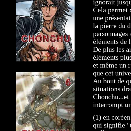
ignorait jusq
Cela permet d
une présentat
la pierre du 
personnages s
éléments de l
De plus les a
éléments plus
et même un r
que cet unive
Au bout de q
situations dr
Chonchu...et 
interrompt un
(1) en coréen
qui signifie 