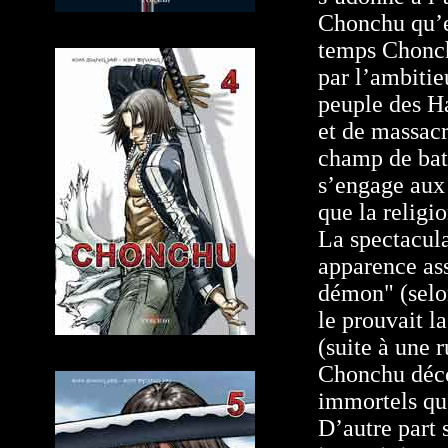
Chonchu qu’el
temps Chonchu
par l’ambiti
peuple des H
et de massacr
champ de bata
s’engage aux 
que la religi
La spectacula
apparence ass
démon" (selo
le prouvait l
(suite à une 
Chonchu déco
immortels que
D’autre part 