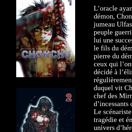
L’oracle ayan
démon, Chonch
jumeau Ulfass
peuple guerri
lui une succe
le fils du dém
pierre du dém
ceux qui l’on
décidé à l’él
régulièrement
duquel vit Ch
chef des Mirm
d’incessants
Le scénariste
tragédie et é
univers d’hér