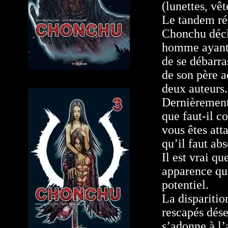
(lunettes, vê
Le tandem réu
Chonchu décla
homme ayant l
de se débarra
de son père a
deux auteurs.
Dernièrement
que faut-il c
vous êtes att
qu’il faut ab
Il est vrai q
apparence qu
potentiel.
La disparitio
rescapés dése
s’adonne à l’