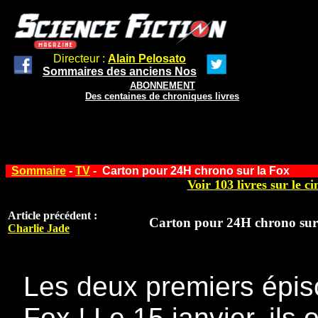
Directeur :
Alain Pelosato
Sommaires des anciens Nos
ABONNEMENT
Des centaines de chroniques livres
Sommaire
-
TV
-
Carton pour 24H chrono sur la Fox
Voir 103 livres sur le ci
Article précédent :
Carton pour 24H chrono sur
Charlie Jade
Les deux premiers épiso
Fox ! Le 15 janvier, ils