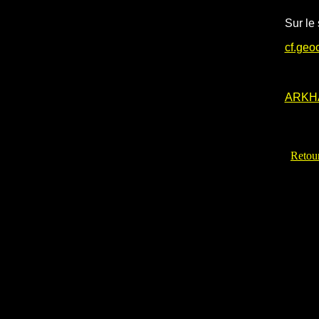
Sur le 
cf.geo
ARKH
Retour