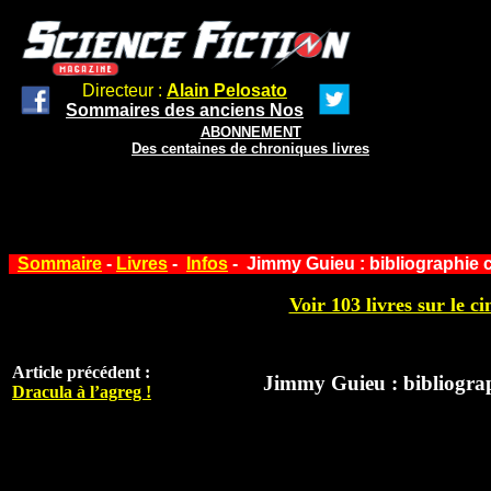
Directeur :
Alain Pelosato
Sommaires des anciens Nos
ABONNEMENT
Des centaines de chroniques livres
Sommaire
-
Livres
-
Infos
- Jimmy Guieu : bibliographie 
Voir 103 livres sur le ci
Article précédent :
Jimmy Guieu : bibliogra
Dracula à l’agreg !