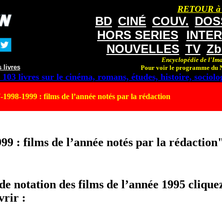
RETOUR à
BD
CINÉ
COUV.
DOS
HORS SERIES
INTE
NOUVELLES
TV
Zb
Encyclopédie de l'Ima
 livres
Pour voir le programme du N
 103 livres sur le cinéma, romans, études, histoire, sociolog
1998-1999 : films de l’année notés par la rédaction
9 : films de l’année notés par la rédaction
e notation des films de l’année 1995 cliquez 
vrir :