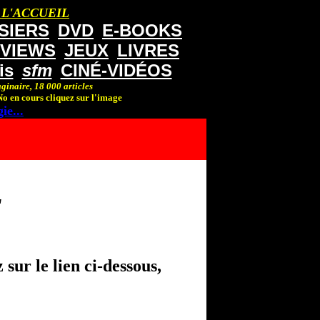
 L'ACCUEIL
SIERS
DVD
E-BOOKS
RVIEWS
JEUX
LIVRES
is
sfm
CINÉ-VIDÉOS
ginaire, 18 000 articles
o en cours cliquez sur l'image
ie...
"
sur le lien ci-dessous,