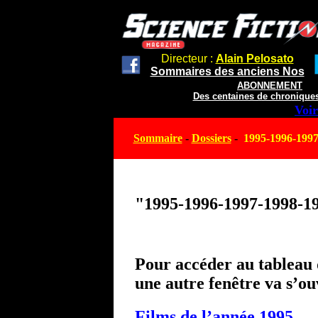
Directeur :
Alain Pelosato
Sommaires des anciens Nos
ABONNEMENT
Des centaines de chroniques
Voir
Sommaire
-
Dossiers
-
1995-1996-1997-
"1995-1996-1997-1998-199
Pour accéder au tableau d
une autre fenêtre va s’ou
Films de l’année 1995