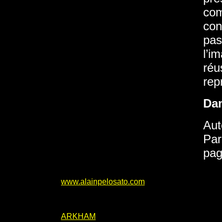
com
con
pas
l’i
réu
rep
Da
Aut
Par
pag
www.alainpelosato.com
ARKHAM