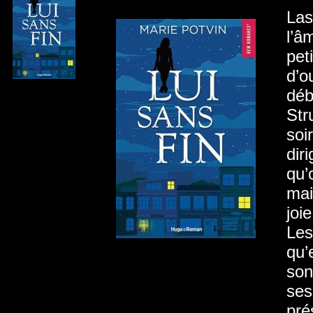
Las
l’â
pet
d’o
déb
Str
soi
dir
qu’
mai
joi
Les
qu’
son
ses
pré