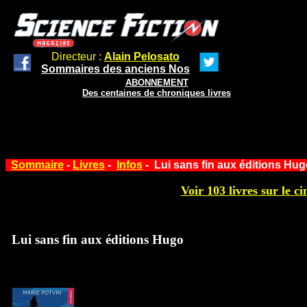
Directeur :
Alain Pelosato
Sommaires des anciens Nos
ABONNEMENT
Des centaines de chroniques livres
Sommaire
-
Livres
-
Infos
- Lui sans fin aux éditions Hu
Voir 103 livres sur le ci
Lui sans fin aux éditions Hugo