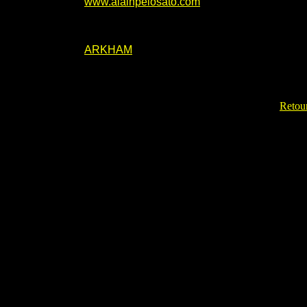
www.alainpelosato.com
ARKHAM
Retour