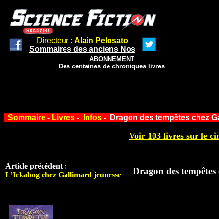
Directeur :
Alain Pelosato
Sommaires des anciens Nos
ABONNEMENT
Des centaines de chroniques livres
Sommaire
-
Livres
-
Infos
- Dragon des tempêtes chez Ga
Voir 103 livres sur le ci
Article précédent :
Dragon des tempêtes 
L’Ickabog chez Gallimard jeunesse