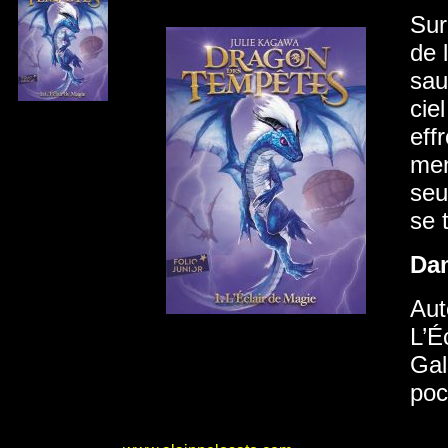
Sur
de 
sau
cie
eff
men
seu
se 
Da
Aut
L’É
Gal
poc