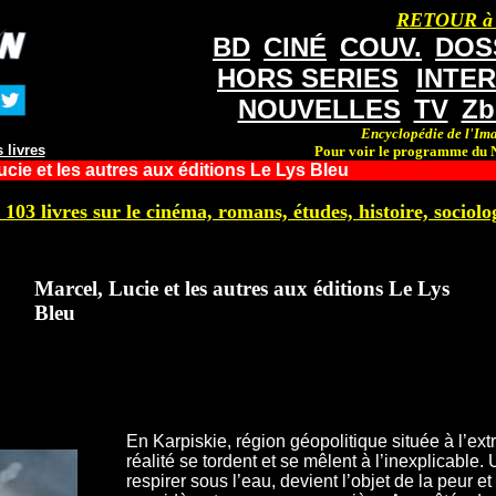
RETOUR à
BD
CINÉ
COUV.
DOS
HORS SERIES
INTE
NOUVELLES
TV
Zb
Encyclopédie de l'Ima
 livres
Pour voir le programme du N
ucie et les autres aux éditions Le Lys Bleu
 103 livres sur le cinéma, romans, études, histoire, sociolog
Marcel, Lucie et les autres aux éditions Le Lys
Bleu
En Karpiskie, région géopolitique située à l’ext
réalité se tordent et se mêlent à l’inexplicabl
respirer sous l’eau, devient l’objet de la peur et