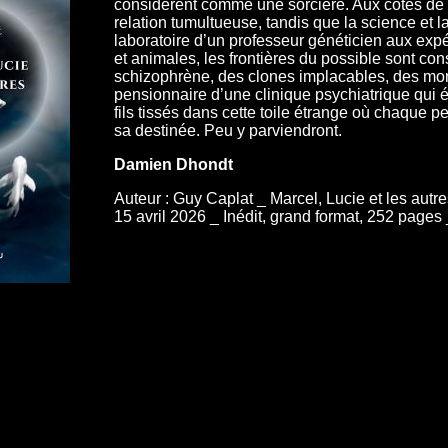
considèrent comme une sorcière. Aux côtés de 
relation tumultueuse, tandis que la science et l
laboratoire d’un professeur généticien aux exp
et animales, les frontières du possible sont co
schizophrène, des clones implacables, des mort
pensionnaire d’une clinique psychiatrique qui é
fils tissés dans cette toile étrange où chaque 
sa destinée. Peu y parviendront.
Damien Dhondt
Auteur : Guy Caplat _ Marcel, Lucie et les autre
15 avril 2026 _ Inédit, grand format, 252 pages