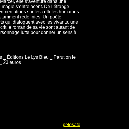
Marcel, elle s’aventure dans une
a magie s’entrelacent. De l’étrange
érimentations sur les cellules humaines
nstamment redéfinies. Un poète
s qui dialoguent avec les vivants, une
crit le roman de sa vie sont autant de
personnage lutte pour donner un sens à
s _ Éditions Le Lys Bleu _ Parution le
 _ 23 euros
pelosato