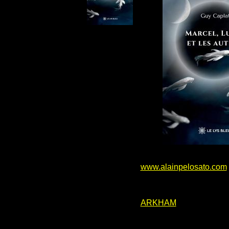
www.alainpelosato.com
ARKHAM