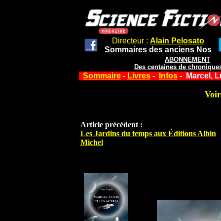
Directeur :
Alain Pelosato
Sommaires des anciens Nos
ABONNEMENT
Des centaines de chroniques
Sommaire
-
Livres
-
Infos
- Marcel, L
Voir
Article précédent :
Les Jardins du temps aux Éditions Albin
Michel