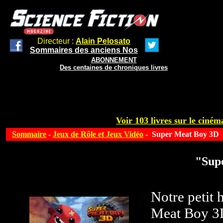
Directeur :
Alain Pelosato
Sommaires des anciens Nos
ABONNEMENT
Des centaines de chroniques livres
Voir 103 livres sur le cinéma
Sommaire
-
Jeux de Rôle et Jeux Vidéo
- Super Meat Boy 3D
"Sup
Notre petit 
Meat Boy 3D 