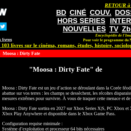
RETOUR à
BD
CINÉ
COUV.
DOS
HORS SERIES
INTE
NOUVELLES
TV
Zb
Encyclopédie de l'Ima
 livres
Pour voir le programme du N
 103 livres sur le cinéma, romans, études, histoire, sociolog
 Moosa : Dirty Fate
"Moosa : Dirty Fate" de
Moosa : Dirty Fate est un jeu d’action se déroulant dans la Corée féod
abattue sur vos terres : les champs se dessèchent, les récoltes disparais
mesures extrêmes pour survivre. À vous de traquer cette menace et de
Moosa : Dirty Fate sortira en 2027 sur Xbox Series X|S, PC Xbox et
Xbox Play Anywhere et disponible dans le Xbox Game Pass.
Configuration requise minimale :
Système d’exploitation et processeur 64 bits nécessaires