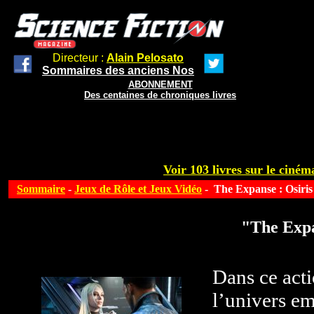
Directeur :
Alain Pelosato
Sommaires des anciens Nos
ABONNEMENT
Des centaines de chroniques livres
Voir 103 livres sur le cinéma
Sommaire
-
Jeux de Rôle et Jeux Vidéo
- The Expanse : Osiri
"The Expa
Dans ce acti
l’univers em