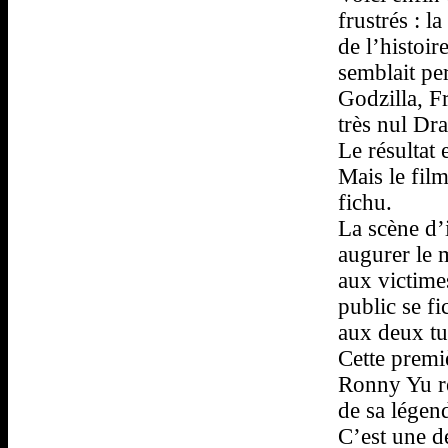
frustrés : 
de l’histoi
semblait p
Godzilla, F
très nul Dr
Le résultat 
Mais le fil
fichu.
La scène d’i
augurer le m
aux victimes
public se fi
aux deux tu
Cette premi
Ronny Yu re
de sa légen
C’est une d