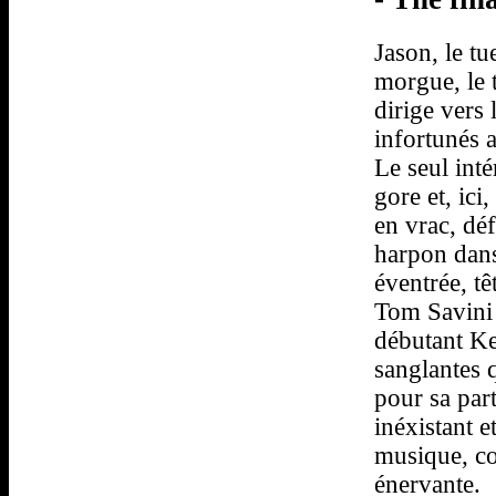
Jason, le t
morgue, le t
dirige vers
infortunés 
Le seul inté
gore et, ici
en vrac, dé
harpon dans 
éventrée, tê
Tom Savini 
débutant Ke
sanglantes q
pour sa par
inéxistant 
musique, co
énervante.