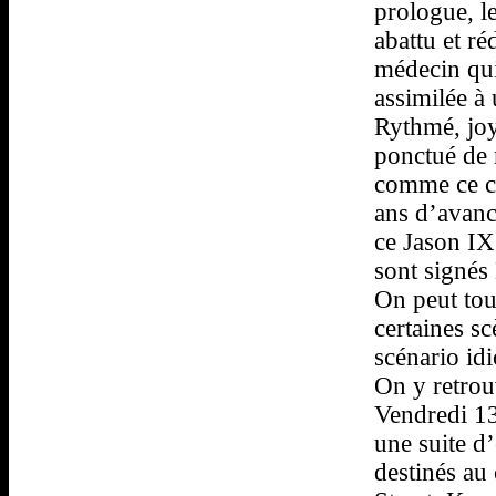
prologue, le
abattu et r
médecin qui
assimilée à 
Rythmé, joy
ponctué de 
comme ce cl
ans d’avance
ce Jason IX 
sont signés
On peut tou
certaines s
scénario idi
On y retrouv
Vendredi 13
une suite d
destinés au