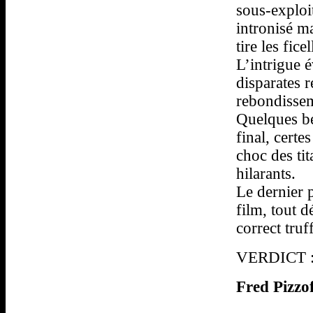
sous-exploi
intronisé m
tire les fice
L’intrigue 
disparates r
rebondissem
Quelques be
final, cert
choc des ti
hilarants.
Le dernier p
film, tout 
correct tru
VERDICT : 
Fred Pizzo