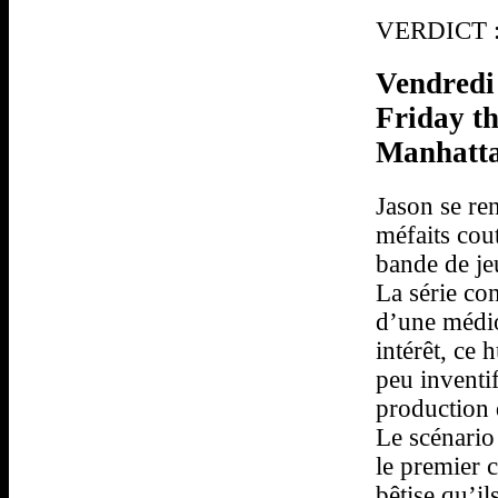
VERDICT : 
Vendredi 
Friday th
Manhatta
Jason se ren
méfaits cou
bande de je
La série co
d’une médio
intérêt, ce
peu inventi
production 
Le scénario
le premier c
bêtise qu’il