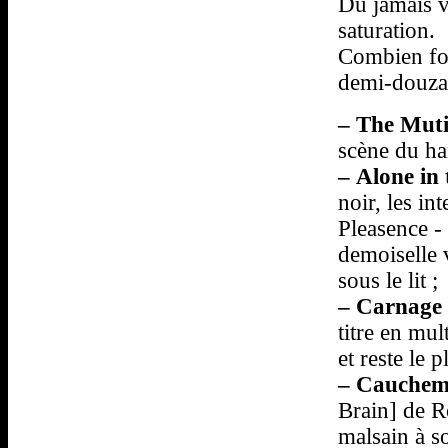
Du jamais vu
saturation.
Combien fon
demi-douzai
–
The Muti
scène du ha
–
Alone in
noir, les i
Pleasence - 
demoiselle 
sous le lit ;
–
Carnage
titre en mul
et reste le p
–
Cauchem
Brain] de R
malsain à s