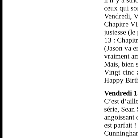
il n’y a str
ceux qui so
Vendredi, V
Chapitre VI
justesse (l
13 : Chapit
(Jason va en
vraiment am
Mais, bien s
Vingt-cinq a
Happy Birt
Vendredi 13
C’est d’aill
série, Sean
angoissant 
est parfait !
Cunningham