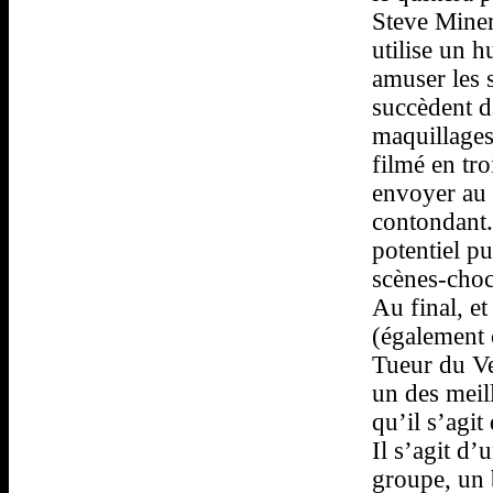
Steve Miner
utilise un 
amuser les s
succèdent da
maquillages 
filmé en tr
envoyer au 
contondant.
potentiel pu
scènes-choc
Au final, e
(également 
Tueur du Ve
un des meill
qu’il s’agit
Il s’agit d’
groupe, un 