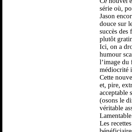
Ce nouvel é
série où, po
Jason encore
douce sur le
succès des f
plutôt grati
Ici, on a dr
humour scat
l’image du 
médiocrité 
Cette nouve
et, pire, ex
acceptable 
(osons le d
véritable as
Lamentable
Les recettes
bénéficiair