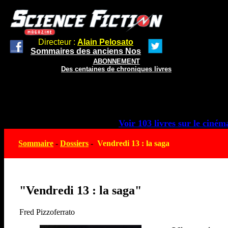
Directeur :
Alain Pelosato
Sommaires des anciens Nos
ABONNEMENT
Des centaines de chroniques livres
Voir 103 livres sur le cinéma
Sommaire
-
Dossiers
-
Vendredi 13 : la saga
"Vendredi 13 : la saga"
Fred Pizzoferrato