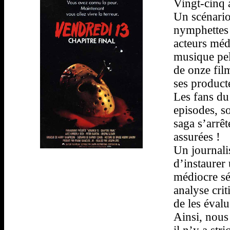
Vingt-cinq 
Un scénario
nymphettes q
acteurs médi
musique pel
de onze fil
ses product
Les fans du
episodes, so
saga s’arrêt
assurées !
Un journalis
d’instaurer
médiocre sér
analyse crit
de les évalu
Ainsi, nous