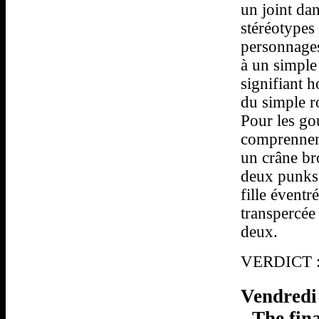
un joint dan
stéréotypes
personnages
à un simple
signifiant h
du simple ro
Pour les go
comprennent
un crâne br
deux punks 
fille éventr
transpercée 
deux.
VERDICT : 
Vendredi 
- The fin