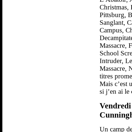
Christmas, 
Pittsburg,
Sanglant, 
Campus, Che
Decampitate
Massacre, F
School Scr
Intruder, L
Massacre, N
titres prome
Mais c’est u
si j’en ai l
Vendredi 
Cunningh
Un camp de 