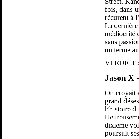
Street. Kan
fois, dans 
récurent à 
La dernière
médiocrité 
sans passio
un terme au
VERDICT : 
Jason X =
On croyait 
grand déses
l’histoire 
Heureusemen
dixième vole
poursuit se