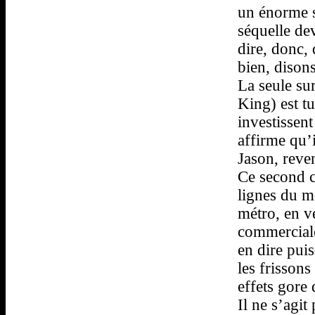
un énorme s
séquelle dev
dire, donc, 
bien, disons
La seule su
King) est t
investissen
affirme qu’i
Jason, reven
Ce second c
lignes du mo
métro, en ve
commerciale
en dire pui
les frisson
effets gore 
Il ne s’agit