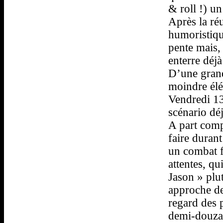
& roll !) u
Après la ré
humoristiqu
pente mais, 
enterre déjà
D’une grand
moindre élé
Vendredi 13
scénario déj
A part comp
faire duran
un combat f
attentes, qu
Jason » plu
approche de
regard des 
demi-douzai