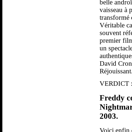
belle andro
vaisseau à p
transformé 
Véritable c
souvent réf
premier fil
un spectacl
authentique
David Crone
Réjouissant
VERDICT : 
Freddy c
Nightmar
2003.
Voici enfin