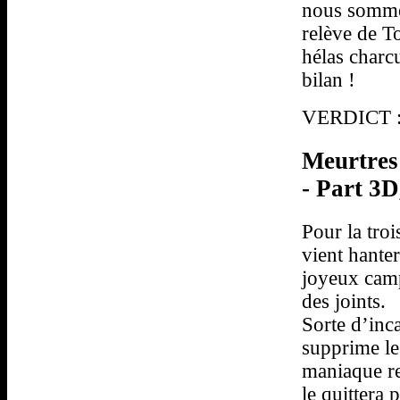
nous sommes
relève de To
hélas charcu
bilan !
VERDICT : 
Meurtres 
- Part 3D
Pour la tro
vient hante
joyeux camp
des joints.
Sorte d’inc
supprime le
maniaque re
le quittera 