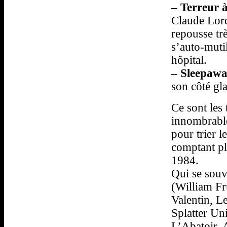
–
Terreur à
Claude Lord
repousse trè
s’auto-muti
hôpital.
–
Sleepaw
son côté gl
Ce sont les 
innombrable
pour trier l
comptant plu
1984.
Qui se souv
(William Fr
Valentin, L
Splatter Un
L’Abatoir, 