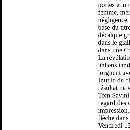
portes et u
femme, mère
négligence.
base du tit
décalque gr
dans le gial
dans une C
La révélatio
italiens tan
lorgnent av
Inutile de d
résultat ne
Tom Savini.
regard des c
impression.
flèche dans
Vendredi 13