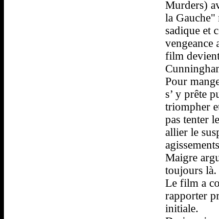
Murders) av
la Gauche" 
sadique et c
vengeance a
film devien
Cunningham 
Pour manger
s’ y prête 
triompher e
pas tenter 
allier le su
agissements
Maigre argu
toujours là.
Le film a co
rapporter pr
initiale.