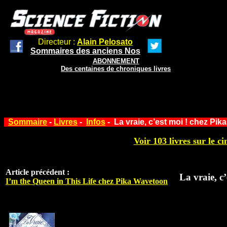
Directeur :
Alain Pelosato
Sommaires des anciens Nos
ABONNEMENT
Des centaines de chroniques livres
Sommaire
-
Livres
-
Infos
- La vraie, c’est moi ! chez Pi
Voir 103 livres sur le ci
Article précédent :
La vraie, c
I’m the Queen in This Life chez Pika Wavetoon