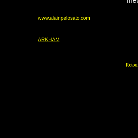
Iné
www.alainpelosato.com
ARKHAM
Retour