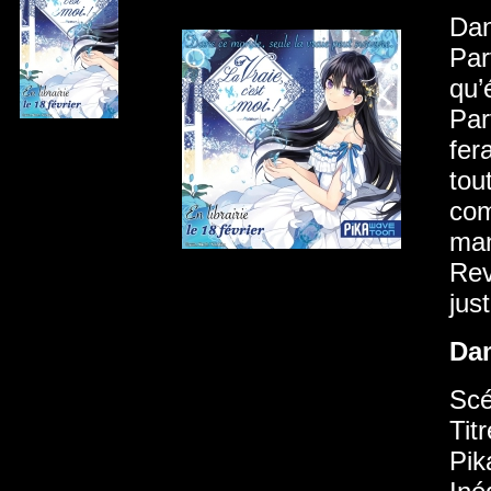
Dan
Par
qu’
Par
fer
tou
com
man
Rev
jus
Da
Scé
Tit
Pik