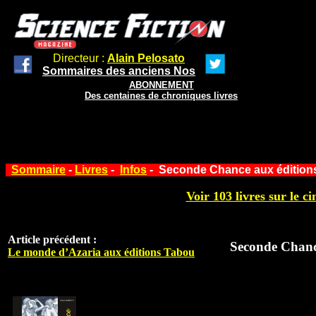
Directeur :
Alain Pelosato
Sommaires des anciens Nos
ABONNEMENT
Des centaines de chroniques livres
Sommaire
-
Livres
-
Infos
- Seconde Chance aux édition
Voir 103 livres sur le ci
Article précédent :
Seconde Chanc
Le monde d’Azaria aux éditions Tabou