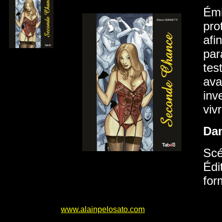
Émi
pro
afi
par
tes
ava
inv
viv
Da
Scé
Édi
for
www.alainpelosato.com