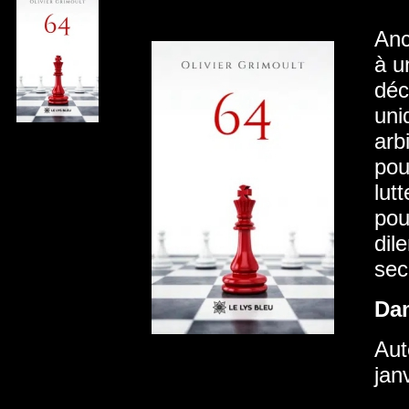
Anc
à u
déc
uni
arb
pou
lut
pou
dil
sec
Da
Aut
jan