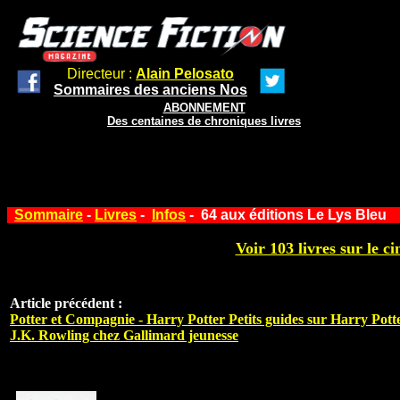
Directeur :
Alain Pelosato
Sommaires des anciens Nos
ABONNEMENT
Des centaines de chroniques livres
Sommaire
-
Livres
-
Infos
- 64 aux éditions Le Lys Bleu
Voir 103 livres sur le ci
Article précédent :
Potter et Compagnie - Harry Potter Petits guides sur Harry Potte
J.K. Rowling chez Gallimard jeunesse