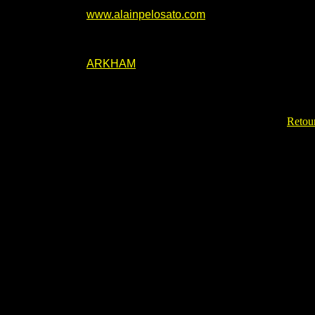
www.alainpelosato.com
ARKHAM
Retour