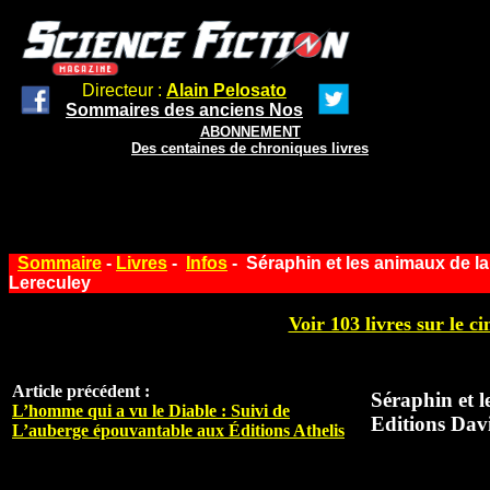
Directeur :
Alain Pelosato
Sommaires des anciens Nos
ABONNEMENT
Des centaines de chroniques livres
Sommaire
-
Livres
-
Infos
- Séraphin et les animaux de l
Lereculey
Voir 103 livres sur le ci
Article précédent :
Séraphin et l
L’homme qui a vu le Diable : Suivi de
Editions Dav
L’auberge épouvantable aux Éditions Athelis