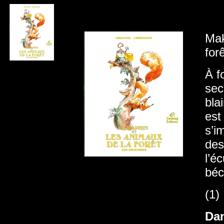
Mak
forê
À f
sec
bla
est
s’i
des
l’éc
béc
(1)
Da