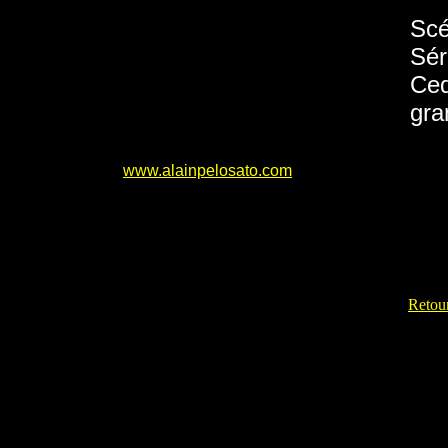
Scé
Sér
Ced
gra
www.alainpelosato.com
Retour