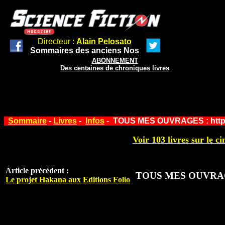
Directeur :
Alain Pelosato
Sommaires des anciens Nos
ABONNEMENT
Des centaines de chroniques livres
Sommaire
-
Livres
-
Infos
- TOUS MES OUVRAGES : https:
Voir 103 livres sur le ci
Article précédent :
TOUS MES OUVRAGES 
Le projet Hakana aux Editions Folio