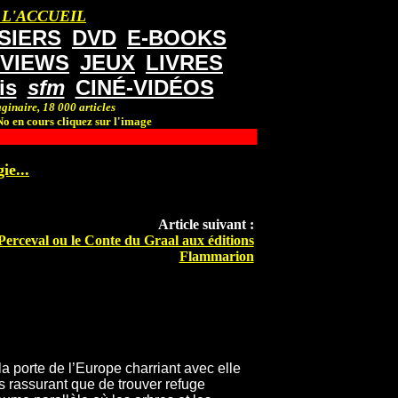
 L'ACCUEIL
SIERS
DVD
E-BOOKS
RVIEWS
JEUX
LIVRES
is
sfm
CINÉ-VIDÉOS
ginaire, 18 000 articles
o en cours cliquez sur l'image
ie...
Article suivant :
Perceval ou le Conte du Graal aux éditions
Flammarion
 porte de l’Europe charriant avec elle
us rassurant que de trouver refuge