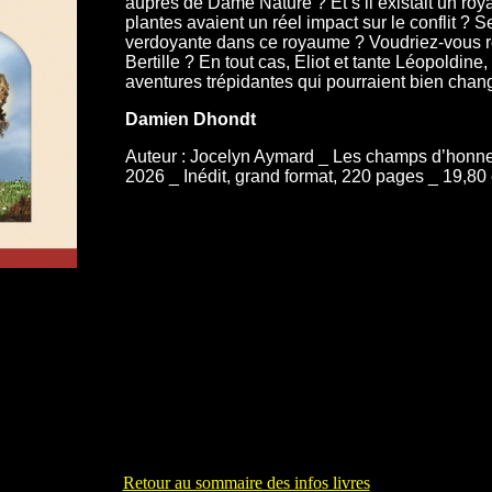
auprès de Dame Nature ? Et s’il existait un roy
plantes avaient un réel impact sur le conflit ? S
verdoyante dans ce royaume ? Voudriez-vous 
Bertille ? En tout cas, Eliot et tante Léopoldine,
aventures trépidantes qui pourraient bien chan
Damien Dhondt
Auteur : Jocelyn Aymard _ Les champs d’honneu
2026 _ Inédit, grand format, 220 pages _ 19,80
Retour au sommaire des infos livres