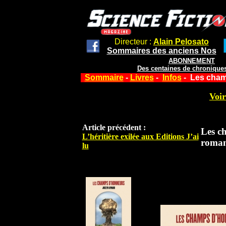
Directeur :
Alain Pelosato
Sommaires des anciens Nos
ABONNEMENT
Des centaines de chroniques
Sommaire
-
Livres
-
Infos
- Les cham
Voir
Article précédent :
Les c
L’héritière exilée aux Editions J’ai
roma
lu