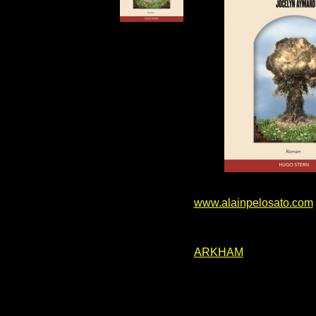
www.alainpelosato.com
ARKHAM