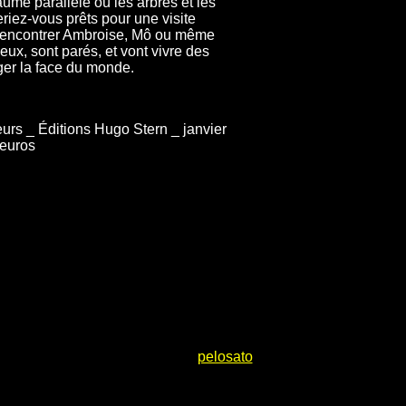
aume parallèle où les arbres et les
eriez-vous prêts pour une visite
rencontrer Ambroise, Mô ou même
 eux, sont parés, et vont vivre des
ger la face du monde.
rs _ Éditions Hugo Stern _ janvier
 euros
pelosato