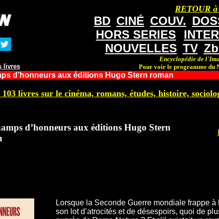
RETOUR à
BD
CINÉ
COUV.
DOS
HORS SERIES
INTE
NOUVELLES
TV
Zb
Encyclopédie de l'Ima
 livres
Pour voir le programme du N
ps d’honneurs aux éditions Hugo Stern roman
 103 livres sur le cinéma, romans, études, histoire, sociolog
hamps d’honneurs aux éditions Hugo Stern
n
Lorsque la Seconde Guerre mondiale frappe à la
son lot d’atrocités et de désespoirs, quoi de pl