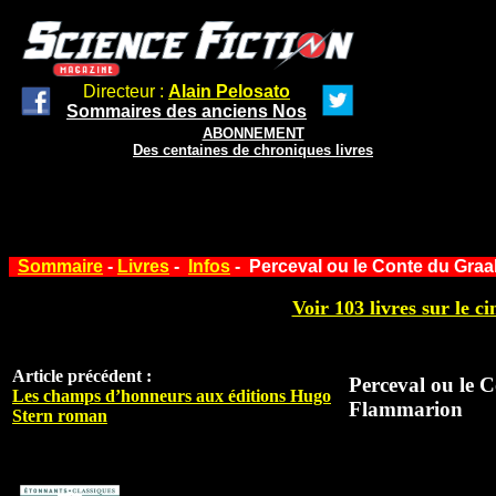
Directeur :
Alain Pelosato
Sommaires des anciens Nos
ABONNEMENT
Des centaines de chroniques livres
Sommaire
-
Livres
-
Infos
- Perceval ou le Conte du Graa
Voir 103 livres sur le ci
Article précédent :
Perceval ou le 
Les champs d’honneurs aux éditions Hugo
Flammarion
Stern roman