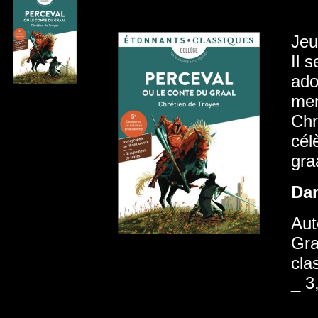
Jeu
Il 
ado
mer
Chr
cél
gra
Da
Aut
Gra
cla
_ 3