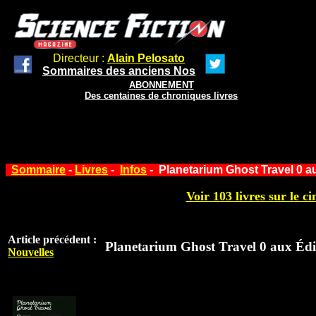
Directeur :
Alain Pelosato
Sommaires des anciens Nos
ABONNEMENT
Des centaines de chroniques livres
Sommaire
-
Livres
-
Infos
- Planetarium Ghost Travel 0 a
Voir 103 livres sur le ci
Article précédent :
Planetarium Ghost Travel 0 aux Édi
Nouvelles