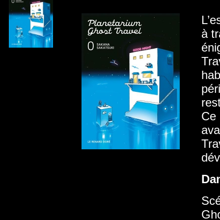
L’e
à t
éni
Tra
hab
pér
res
Ce 
ava
Tra
dév
Da
Scé
Gho