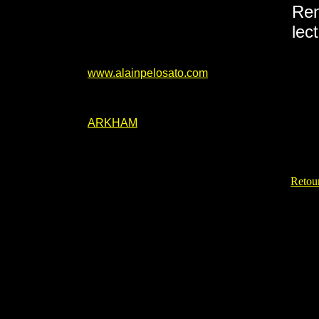
Ren
lec
www.alainpelosato.com
ARKHAM
Retour