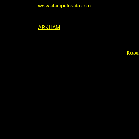
www.alainpelosato.com
ARKHAM
Retour