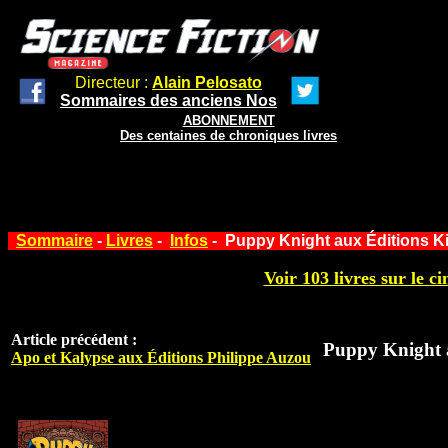
Directeur :
Alain Pelosato
Sommaires des anciens Nos
ABONNEMENT
Des centaines de chroniques livres
Sommaire
-
Livres
-
Infos
- Puppy Knight aux Éditions K
Voir 103 livres sur le ci
Article précédent :
Puppy Knight 
Apo et Kalypse aux Éditions Philippe Auzou