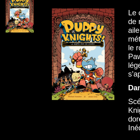
Le 
de 
ail
mét
le 
Paw
lég
s’a
Da
Scé
Kni
dor
Iné