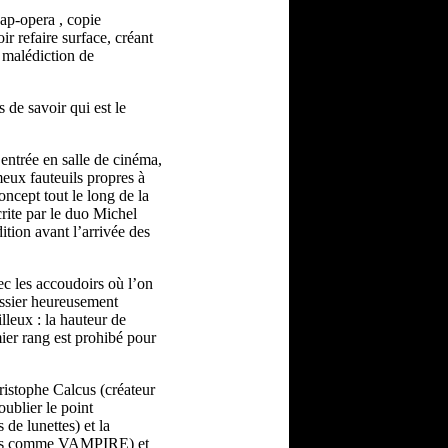
ap-opera , copie
r refaire surface, créant
 malédiction de
 de savoir qui est le
entrée en salle de cinéma,
meux fauteuils propres à
oncept tout le long de la
rite par le duo Michel
ion avant l’arrivée des
ec les accoudoirs où l’on
ossier heureusement
lleux : la hauteur de
mier rang est prohibé pour
hristophe Calcus (créateur
ublier le point
de lunettes) et la
idéos comme VAMPIRE) et