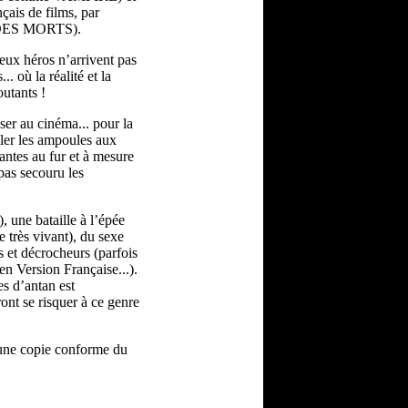
çais de films, par
 DES MORTS).
deux héros n’arrivent pas
. où la réalité et la
utants !
oser au cinéma... pour la
ller les ampoules aux
antes au fur et à mesure
 pas secouru les
, une bataille à l’épée
 très vivant), du sexe
s et décrocheurs (parfois
en Version Française...).
s d’antan est
ont se risquer à ce genre
une copie conforme du