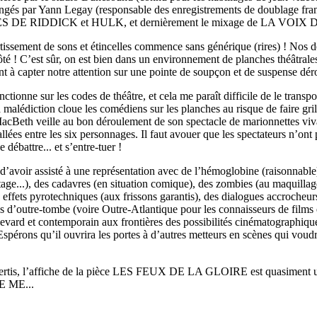
rangés par Yann Legay (responsable des enregistrements de doublage fran
 DE RIDDICK et HULK, et dernièrement le mixage de LA VOIX
ertissement de sons et étincelles commence sans générique (rires) ! Nos 
té ! C’est sûr, on est bien dans un environnement de planches théâtrales..
t à capter notre attention sur une pointe de soupçon et de suspense déro
nctionne sur les codes de théâtre, et cela me paraît difficile de le transp
 malédiction cloue les comédiens sur les planches au risque de faire gri
MacBeth veille au bon déroulement de son spectacle de marionnettes viv
allées entre les six personnages. Il faut avouer que les spectateurs n’ont
 débattre... et s’entre-tuer !
t d’avoir assisté à une représentation avec de l’hémoglobine (raisonnable)
ge...), des cadavres (en situation comique), des zombies (au maquillage
effets pyrotechniques (aux frissons garantis), des dialogues accrocheur
s d’outre-tombe (voire Outre-Atlantique pour les connaisseurs de films 
evard et contemporain aux frontières des possibilités cinématographique
spérons qu’il ouvrira les portes à d’autres metteurs en scènes qui voudr
avertis, l’affiche de la pièce LES FEUX DE LA GLOIRE est quasiment 
E ME...