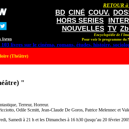
RETOUR à
BD
CINÉ
COUV.
DOS
HORS SERIES
INTE
NOUVELLES
TV
Zb
Encyclopédie de l'Ima
 livres
Pour voir le programme du N
 103 livres sur le cinéma, romans, études, histoire, sociolog
loire (Théâtre)
héâtre) "
ntastique, Terreur, Horreur.
cciotto, Odile Scmitt, Jean-Claude De Goros, Patrice Melennec et Valé
redi, Samedi à 21 h et les Dimanches à 16 h30 (jusqu’au 20 février 20