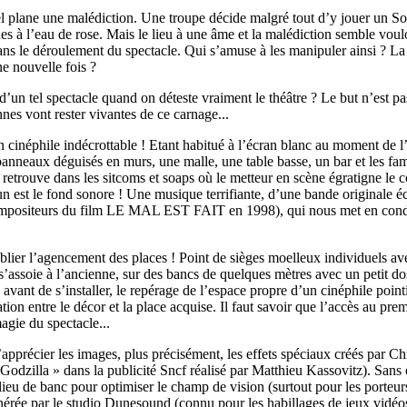
uel plane une malédiction. Une troupe décide malgré tout d’y jouer un So
s à l’eau de rose. Mais le lieu à une âme et la malédiction semble vouloi
dans le déroulement du spectacle. Qui s’amuse à les manipuler ainsi ? La
 nouvelle fois ?
d’un tel spectacle quand on déteste vraiment le théâtre ? Le but n’est pas
nes vont rester vivantes de ce carnage...
 cinéphile indécrottable ! Etant habitué à l’écran blanc au moment de l’
s panneaux déguisés en murs, une malle, une table basse, un bar et les fa
 retrouve dans les sitcoms et soaps où le metteur en scène égratigne le c
n est le fond sonore ! Une musique terrifiante, d’une bande originale éc
mpositeurs du film LE MAL EST FAIT en 1998), qui nous met en condit
blier l’agencement des places ! Point de sièges moelleux individuels av
s’assoie à l’ancienne, sur des bancs de quelques mètres avec un petit d
avant de s’installer, le repérage de l’espace propre d’un cinéphile pointi
tion entre le décor et la place acquise. Il faut savoir que l’accès au pre
agie du spectacle...
’apprécier les images, plus précisément, les effets spéciaux créés par C
Godzilla » dans la publicité Sncf réalisé par Matthieu Kassovitz). Sans o
eu de banc pour optimiser le champ de vision (surtout pour les porteurs 
nérée par le studio Dunesound (connu pour les habillages de jeux v