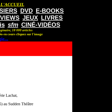
 L'ACCUEIL
SIERS
DVD
E-BOOKS
RVIEWS
JEUX
LIVRES
is
sfm
CINÉ-VIDÉOS
ginaire, 18 000 articles
o en cours cliquez sur l'image
ie...
rie Lachat,
05) au Sudden Théâtre