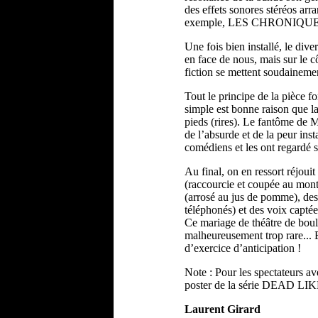
des effets sonores stéréos ar
exemple, LES CHRONIQUES
Une fois bien installé, le div
en face de nous, mais sur le cô
fiction se mettent soudainemen
Tout le principe de la pièce fo
simple est bonne raison que la
pieds (rires). Le fantôme de 
de l’absurde et de la peur inst
comédiens et les ont regardé se
Au final, on en ressort réjoui
(raccourcie et coupée au monta
(arrosé au jus de pomme), des 
téléphonés) et des voix captée
Ce mariage de théâtre de boul
malheureusement trop rare... E
d’exercice d’anticipation !
Note : Pour les spectateurs 
poster de la série DEAD LIK
Laurent Girard