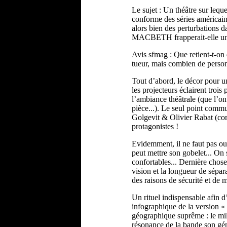
Le sujet : Un théâtre sur leq
conforme des séries américaine
alors bien des perturbations 
MACBETH frapperait-elle une
Avis sfmag : Que retient-t-on 
tueur, mais combien de person
Tout d’abord, le décor pour un
les projecteurs éclairent troi
l’ambiance théâtrale (que l’on
pièce...). Le seul point commu
Golgevit & Olivier Rabat (co
protagonistes !
Evidemment, il ne faut pas ou
peut mettre son gobelet... On 
confortables... Dernière chose 
vision et la longueur de sépara
des raisons de sécurité et de m
Un rituel indispensable afin d
infographique de la version « 
géographique suprême : le mili
résonance de la bande son gé