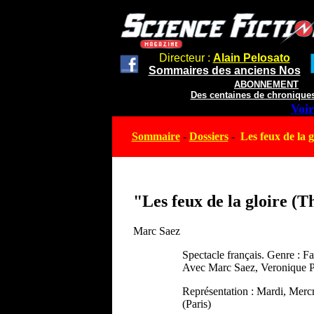
Directeur :
Alain Pelosato
Sommaires des anciens Nos
ABONNEMENT
Des centaines de chroniques
Voir
Sommaire
-
Dossiers
-
Les feux de la g
"Les feux de la gloire (T
Marc Saez
Spectacle français. Genre : Fa
Avec Marc Saez, Veronique Pi
Représentation : Mardi, Merc
(Paris)