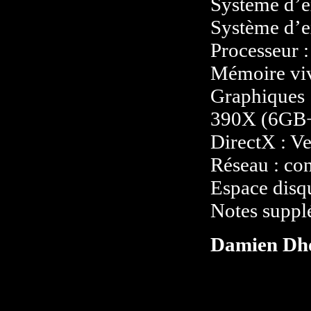
Système d’ex
Système d’e
Processeur :
Mémoire vi
Graphiques
390X (6GB
DirectX : V
Réseau : con
Espace disq
Notes suppl
Damien Dh