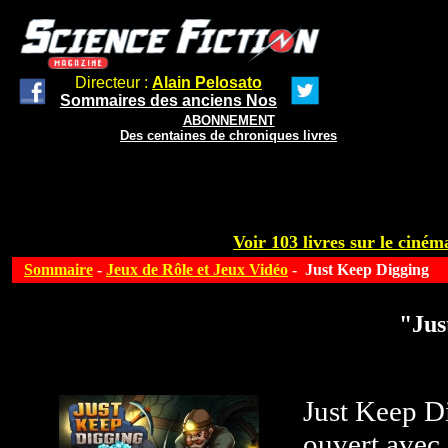
Directeur :
Alain Pelosato
Sommaires des anciens Nos
ABONNEMENT
Des centaines de chroniques livres
Voir 103 livres sur le cinéma
Sommaire
-
Jeux de Rôle et Jeux Vidéo
- Just Keep Digging
"Jus
Just Keep D
ouvert avec 