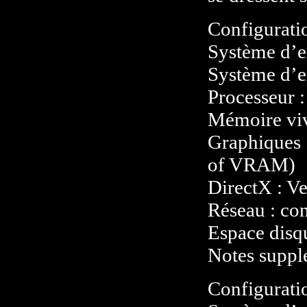
Configurati
Système d’ex
Système d’e
Processeur :
Mémoire vi
Graphiques
of VRAM)
DirectX : V
Réseau : con
Espace disq
Notes suppl
Configurati