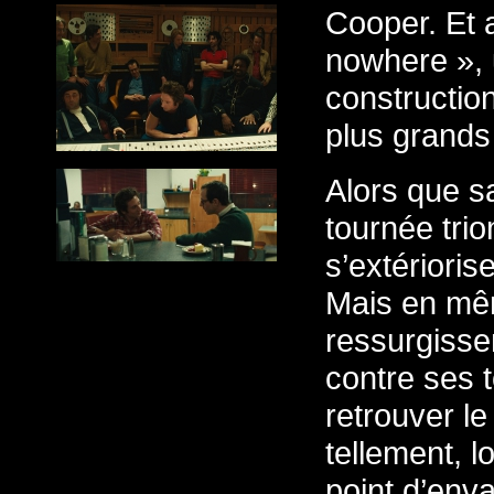
Cooper. Et 
nowhere », u
construction
plus grands
Alors que s
tournée tri
s’extérioris
Mais en mê
ressurgissen
contre ses 
retrouver le
tellement, l
point d’enva