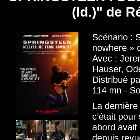
(Id.)" de R
Scénario : 
nowhere » 
Avec : Jere
Hauser, Od
Distribué 
114 mn - So
La dernière
c’était pour
abord avait
depuis revu