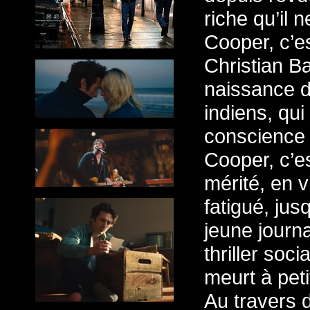
riche qu’il 
Cooper, c’e
Christian Ba
naissance d
indiens, qui
conscience 
Cooper, c’e
mérité, en 
fatigué, ju
jeune journa
thriller soc
meurt à peti
Au travers d