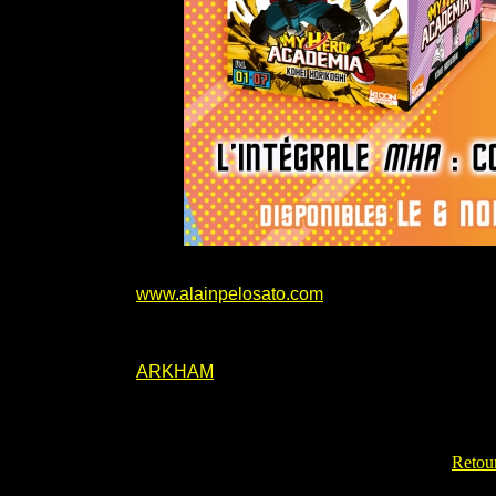
www.alainpelosato.com
ARKHAM
Retour