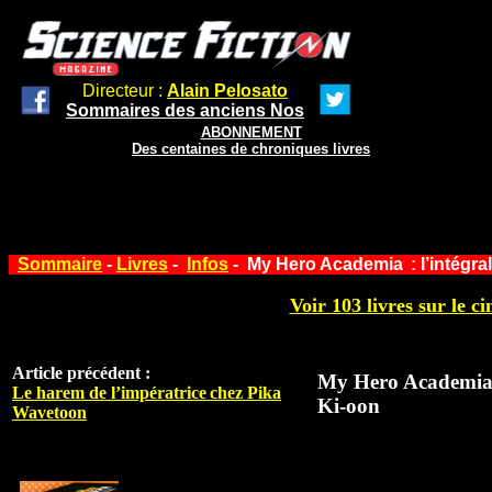
Directeur :
Alain Pelosato
Sommaires des anciens Nos
ABONNEMENT
Des centaines de chroniques livres
Sommaire
-
Livres
-
Infos
- My Hero Academia : l’intégral
Voir 103 livres sur le ci
Article précédent :
My Hero Academia :
Le harem de l’impératrice chez Pika
Ki-oon
Wavetoon