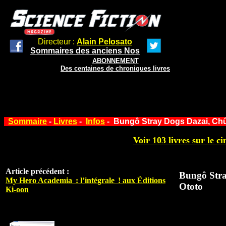
Directeur :
Alain Pelosato
Sommaires des anciens Nos
ABONNEMENT
Des centaines de chroniques livres
Sommaire
-
Livres
-
Infos
- Bungô Stray Dogs Dazai, Chû
Voir 103 livres sur le ci
Article précédent :
Bungô Stra
My Hero Academia : l’intégrale ! aux Éditions
Ototo
Ki-oon