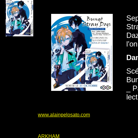
Sep
Str
Daz
l’o
Da
Scé
Bun
_ P
lec
www.alainpelosato.com
ARKHAM