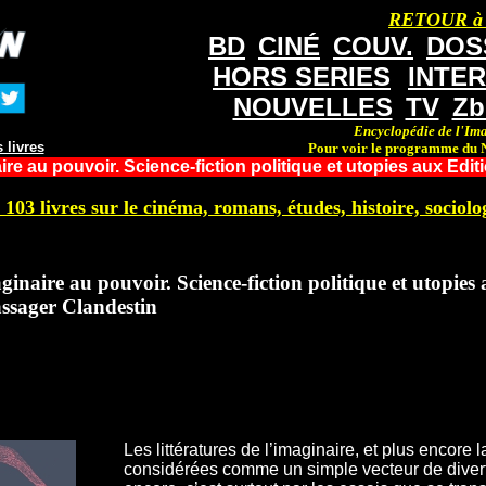
RETOUR à
BD
CINÉ
COUV.
DOS
HORS SERIES
INTE
NOUVELLES
TV
Zb
Encyclopédie de l'Ima
 livres
Pour voir le programme du N
ire au pouvoir. Science-fiction politique et utopies aux Edi
 103 livres sur le cinéma, romans, études, histoire, sociolog
ginaire au pouvoir. Science-fiction politique et utopies
ssager Clandestin
Les littératures de l’imaginaire, et plus encore 
considérées comme un simple vecteur de divert