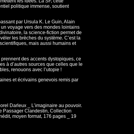
mettent les idées. La SF, cette
entiel politique immense, soutient
assant par Ursula K. Le Guin, Alain
s un voyage vers des mondes lointains
 divinatoire, la science-fiction permet de
révéler les brèches du système. C’est la
 scientifiques, mais aussi humains et
es prennent des accents dystopiques, ce
res à d’autres sources que celles que le
ables, renouons avec l’utopie !
ivaines et écrivains genevois remis par
orel Darleux _ L’imaginaire au pouvoir.
 Le Passager Clandestin, Collection
nédit, moyen format, 176 pages _ 19