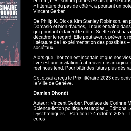
encore, c’est surtout par les essais que se trans
« littérature du pas de côté », a pourtant un pot
Vincent Gerber.
De Philip K. Dick à Kim Stanley Robinson, en p
Damasio et bien d’autres, il nous entraîne dan
qui pourtant éclairent le nôtre. Si elle n’est pas
décadrer le regard. Elle peut avertir, prévenir, 
littérature de l’expérimentation des possibles –
sociétaux.
Alors que l’horizon est incertain et que nos vi
livre est une invitation à abreuver nos imaginai
réel nous tend. Pour bâtir des futurs plus désir
Cet essai a reçu le Prix littéraire 2023 des écr
la Ville de Genève.
Damien Dhondt
Auteur : Vincent Gerber, Postface de Corinne M
Science-fiction politique et utopies _ Editions
Dyschroniques _ Parution le 4 octobre 2025 _ I
euros