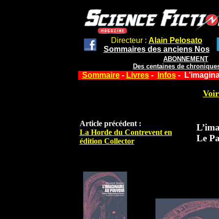
Directeur :
Alain Pelosato
Sommaires des anciens Nos
ABONNEMENT
Des centaines de chroniques
Sommaire
-
Livres
-
Infos
- L’imagina
Voir
Article précédent :
L’ima
La Horde du Contrevent en
Le Pa
édition Collector