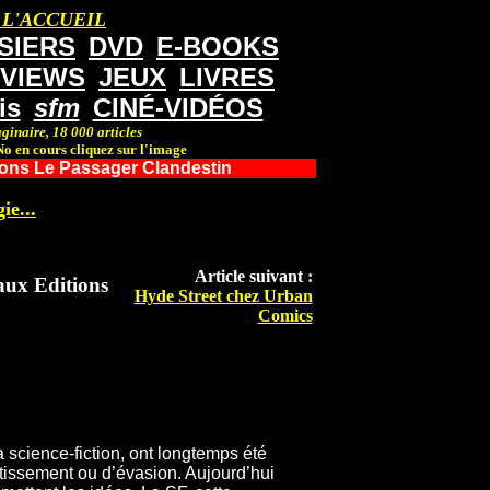
 L'ACCUEIL
SIERS
DVD
E-BOOKS
RVIEWS
JEUX
LIVRES
is
sfm
CINÉ-VIDÉOS
ginaire, 18 000 articles
o en cours cliquez sur l'image
tions Le Passager Clandestin
ie...
Article suivant :
 aux Editions
Hyde Street chez Urban
Comics
la science-fiction, ont longtemps été
issement ou d’évasion. Aujourd’hui