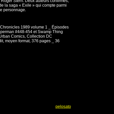
t Roger Stern. Deux auteurs confirmés,
e la saga « Exile » qui compte parmi
 le personnage.
 Chronicles 1989 volume 1 _ Épisodes
Superman #448-454 et Swamp Thing
: Urban Comics, Collection DC
dit, moyen format, 376 pages _ 36
pelosato