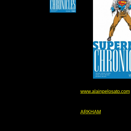
www.alainpelosato.com
ARKHAM