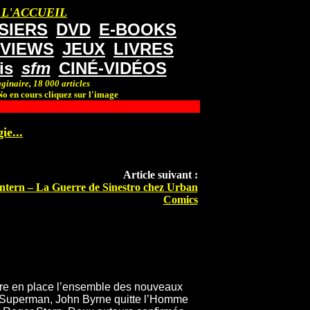
 L'ACCUEIL
SIERS
DVD
E-BOOKS
RVIEWS
JEUX
LIVRES
is
sfm
CINÉ-VIDÉOS
ginaire, 18 000 articles
o en cours cliquez sur l'image
ie...
Article suivant :
tern – La Guerre de Sinestro chez Urban
Comics
re en place l’ensemble des nouveaux
 Superman, John Byrne quitte l’Homme