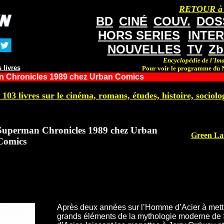
RETOUR à
BD
CINÉ
COUV.
DOS
HORS SERIES
INTE
NOUVELLES
TV
Zb
Encyclopédie de l'Ima
 livres
Pour voir le programme du N
 Chronicles 1989 chez Urban Comics
 103 livres sur le cinéma, romans, études, histoire, sociolog
Superman Chronicles 1989 chez Urban
Green Lan
Comics
Après deux années sur l’Homme d’Acier à mett
grands éléments de la mythologie moderne de