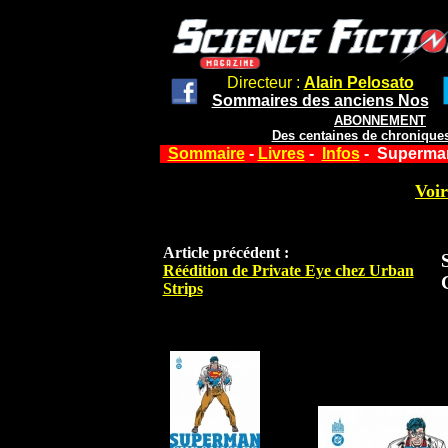
Directeur :
Alain Pelosato
Sommaires des anciens Nos
ABONNEMENT
Des centaines de chroniques
Sommaire
-
Livres
-
Infos
- Superman
Voir
Article précédent :
Réédition de Private Eye chez Urban
Strips