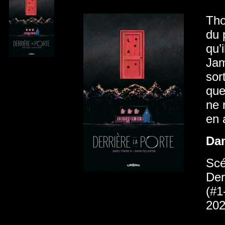
Tho
du 
qu’
Jam
sor
que
ne 
en 
Da
Scé
Der
(#1
202