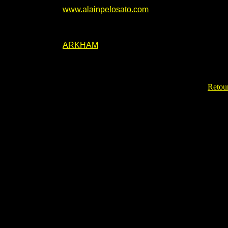
www.alainpelosato.com
ARKHAM
Retour