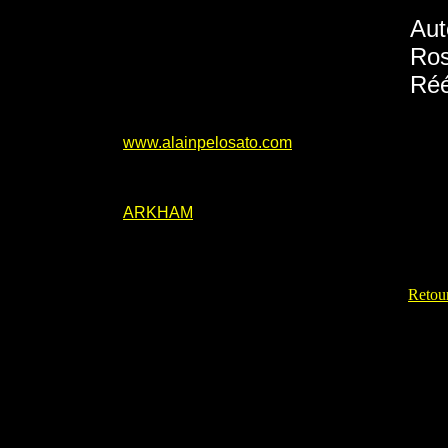
Aut
Ros
Réé
www.alainpelosato.com
ARKHAM
Retour