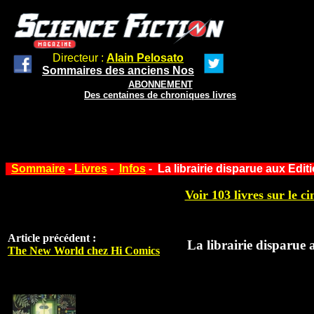
Directeur :
Alain Pelosato
Sommaires des anciens Nos
ABONNEMENT
Des centaines de chroniques livres
Sommaire
-
Livres
-
Infos
- La librairie disparue aux Editi
Voir 103 livres sur le ci
Article précédent :
La librairie disparue 
The New World chez Hi Comics