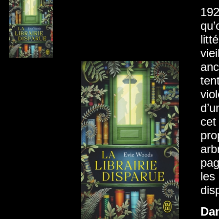
192
qu’
lit
vie
anc
ten
vio
d’u
cet
pro
arb
pag
les
dis
Da