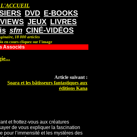
 L'ACCUEIL
SIERS
DVD
E-BOOKS
RVIEWS
JEUX
LIVRES
is
sfm
CINÉ-VIDÉOS
ginaire, 18 000 articles
o en cours cliquez sur l'image
es Associés
ie...
Article suivant :
Soara et les bâtisseurs fantastiques aux
éditions Kana
nt et frottez-vous aux créatures
sayer de vous expliquer la fascination
e pour l’immensité et les mystères des