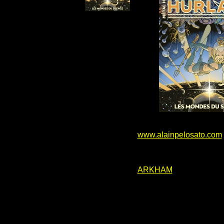
www.alainpelosato.com
ARKHAM