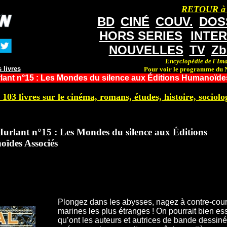
RETOUR à
BD
CINÉ
COUV.
DOS
HORS SERIES
INTE
NOUVELLES
TV
Zb
Encyclopédie de l'Ima
 livres
Pour voir le programme du N
lant n°15 : Les Mondes du silence aux Éditions Humanoïd
 103 livres sur le cinéma, romans, études, histoire, sociolog
urlant n°15 : Les Mondes du silence aux Éditions
ïdes Associés
Plongez dans les abysses, nagez à contre-coura
marines les plus étranges ! On pourrait bien es
qu’ont les auteurs et autrices de bande dessiné