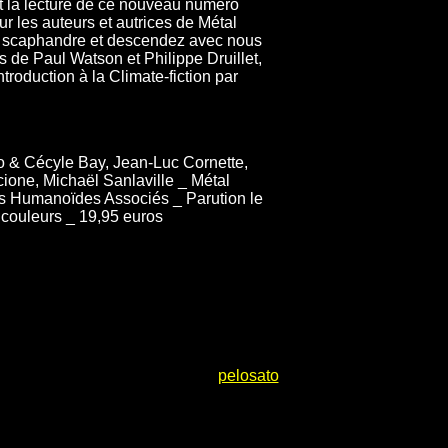
t la lecture de ce nouveau numéro
ur les auteurs et autrices de Métal
 le scaphandre et descendez avec nous
 de Paul Watson et Philippe Druillet,
troduction à la Climate-fiction par
o & Cécyle Bay, Jean-Luc Cornette,
ione, Michaël Sanlaville _ Métal
ns Humanoïdes Associés _ Parution le
 couleurs _ 19,95 euros
pelosato