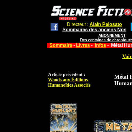
Directeur :
Alain Pelosato
Sommaires des anciens Nos
ABONNEMENT
Des centaines de chroniques
Sommaire
-
Livres
-
Infos
- Métal Hur
Voir
Article précédent :
Métal H
Woods aux Éditions
Humano
Humanoïdes Associés