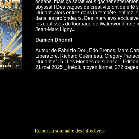
océans, mais ça serait vous gâcher entièremen
abyssal ! Des vagues de créativité ont déferlé s
Hurlant, alors entrez dans la tempête, enfilez
dans les profondeurs. Des interviews exclusives
les coulisses du tournage de Waterworld, une in
Jean-Marc Ligny...
Damien Dhondt
Auteur de Fabrizio Dori, Edo Brenes, Marc Car
Liberatore, Richard Guérineau, Grégory Panacc
Hurlant n°15 : Les Mondes du silence _ Éditio
21 mai 2025 _ Inédit, moyen format, 272 pages
Retour au sommaire des infos livres