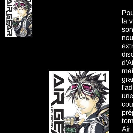
Pou
la 
son
nou
ext
dis
d’A
maî
gra
l’a
une
cou
pré
tom
Air