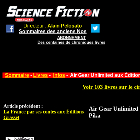
Directeur :
Alain Pelosato
Sommaires des anciens Nos
ABONNEMENT
Des centaines de chroniques livres
Sommaire
-
Livres
-
Infos
- Air Gear Unlimited aux Éditio
Voir 103 livres sur le ci
Article précédent :
Air Gear Unlimited
La France par ses contes aux Éditions
Pika
Grasset