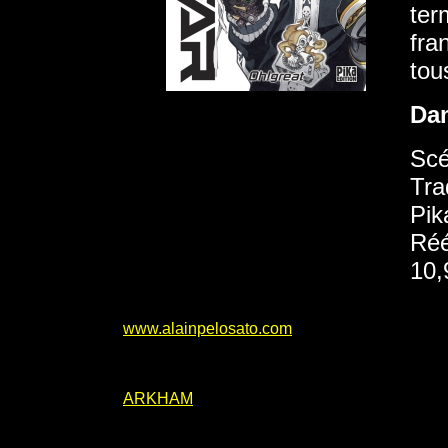
ter
fra
tou
Da
Scé
Tra
Pik
Réé
10,
www.alainpelosato.com
ARKHAM