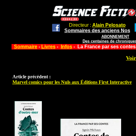
Directeur :
Alain Pelosato
Sommaires des anciens Nos
ABONNEMENT
Des centaines de chroniques
Sommaire
-
Livres
-
Infos
- La France par ses contes
Voir
Article précédent :
Marvel comics pour les Nuls aux Éditions First Interactive