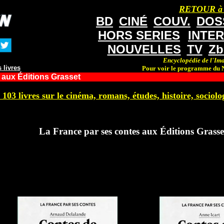
RETOUR à
BD
CINÉ
COUV.
DOS
HORS SERIES
INTE
NOUVELLES
TV
Zb
Encyclopédie de l'Ima
 livres
Pour voir le programme du N
 aux Éditions Grasset
 103 livres sur le cinéma, romans, études, histoire, sociolog
La France par ses contes aux Éditions Grasse