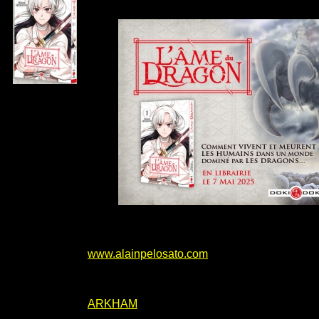
www.alainpelosato.com
ARKHAM