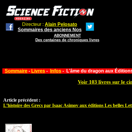
Directeur :
Alain Pelosato
Sommaires des anciens Nos
ABONNEMENT
Des centaines de chroniques livres
Sommaire
-
Livres
-
Infos
- L’âme du dragon aux Édition
Voir 103 livres sur le ci
Article précédent :
L’histoire des Grecs par Isaac Asimov aux éditions Les belles Let