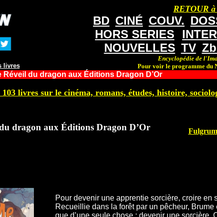
RETOUR à
BD
CINÉ
COUV.
DOS
HORS SERIES
INTE
NOUVELLES
TV
Zb
Encyclopédie de l'Ima
 livres
Pour voir le programme du N
 Réveil du dragon aux Éditions Dragon D’Or
 103 livres sur le cinéma, romans, études, histoire, sociolog
 du dragon aux Éditions Dragon D’Or
Fulgrum 
Pour devenir une apprentie sorcière, croire en so
Recueillie dans la forêt par un pêcheur, Brume e
que d’une seule chose : devenir une sorcière. Q