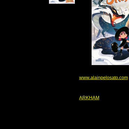
www.alainpelosato.com
ARKHAM