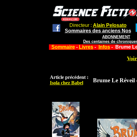
Directeur :
Alain Pelosato
Sommaires des anciens Nos
ABONNEMENT
Des centaines de chroniques
Sommaire
-
Livres
-
Infos
- Brume Le
Voir
Article précédent :
Brume Le Réveil
Isola chez Babel