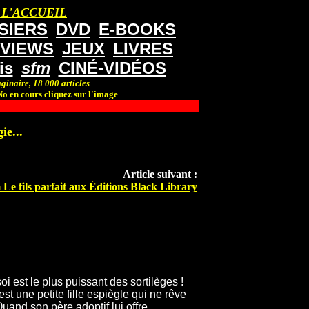
 L'ACCUEIL
SIERS
DVD
E-BOOKS
RVIEWS
JEUX
LIVRES
is
sfm
CINÉ-VIDÉOS
ginaire, 18 000 articles
o en cours cliquez sur l'image
ie...
Article suivant :
Le fils parfait aux Éditions Black Library
i est le plus puissant des sortilèges !
st une petite fille espiègle qui ne rêve
uand son père adoptif lui offre