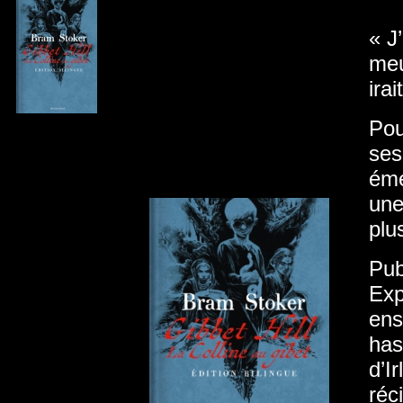
« J
meu
ira
Pou
ses
éme
une
plu
Pub
Exp
ens
has
d’I
réc