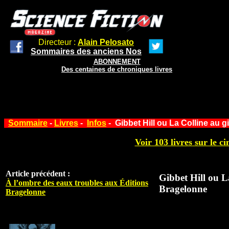
Directeur :
Alain Pelosato
Sommaires des anciens Nos
ABONNEMENT
Des centaines de chroniques livres
Sommaire
-
Livres
-
Infos
- Gibbet Hill ou La Colline au 
Voir 103 livres sur le ci
Article précédent :
Gibbet Hill ou L
À l’ombre des eaux troubles aux Éditions
Bragelonne
Bragelonne