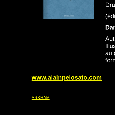
Dra
(éd
Da
Aut
Ill
au 
for
www.alainpelosato.com
ARKHAM