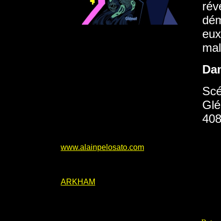
rév
dém
eux
mal
Da
Scé
Glé
408
www.alainpelosato.com
ARKHAM