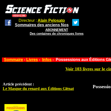
Directeur :
Alain Pelosato
Sommaires des anciens Nos
ABONNEMENT
Des centaines de chroniques livres
Sommaire
-
Livres
-
Infos
- Possessions aux Éditions Gl
Voir 103 livres sur le ci
Article précédent :
Possessi
Le Masque du renard aux Éditions Glénat