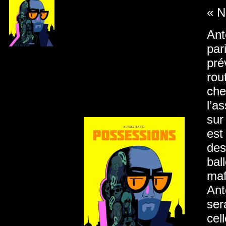
« N
Ant
par
pré
rou
che
l’a
sur
est
des
bal
maf
Ant
ser
cel