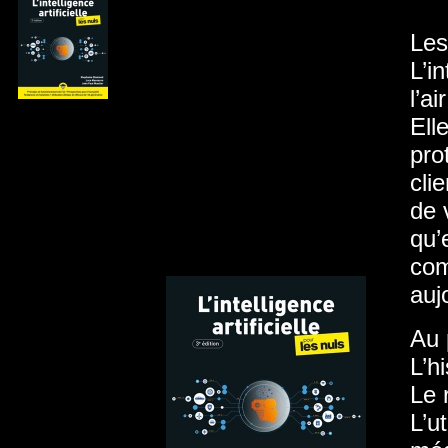
Les
L’in
l’a
Ell
pro
cli
de 
qu’e
com
auj
Au 
L’hi
Le 
L’u