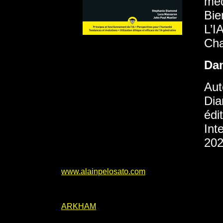
méd
Bie
L’I
Cha
Da
Aut
Dia
édi
Int
202
www.alainpelosato.com
ARKHAM