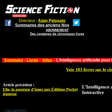
Directeur :
Alain Pelosato
Sommaires des anciens Nos
ABONNEMENT
Des centaines de chroniques livres
Sommaire
-
Livres
-
Infos
- L’Intelligence artificielle pour
Voir 103 livres sur le ci
Article précédent :
L’Intelligence a
Elia, la passeuse d’âmes aux Éditions Pocket
Interactive
jeunesse