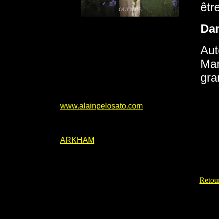
êtr
Da
Aut
Mar
gra
www.alainpelosato.com
ARKHAM
Retour