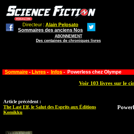
Directeur :
Alain Pelosato
Sommaires des anciens Nos
ABONNEMENT
Des centaines de chroniques livres
Sommaire
-
Livres
-
Infos
- Powerless chez Olympe
Voir 103 livres sur le ci
Article précédent :
Powerl
The Last Elf, le Salut des Esprits aux Éditions
Komikku