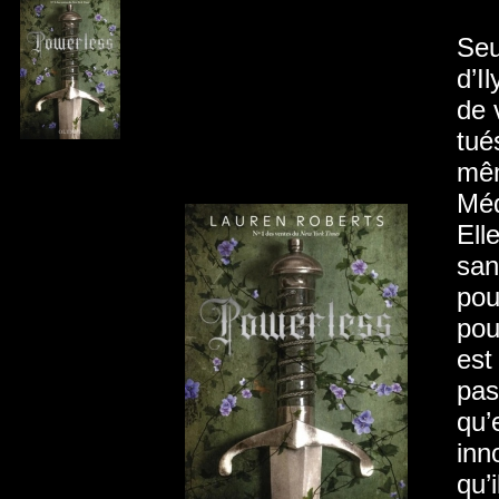
Seu
d’I
de 
tué
mêm
Méd
Ell
san
pou
pou
est
pas
qu’
inn
qu’