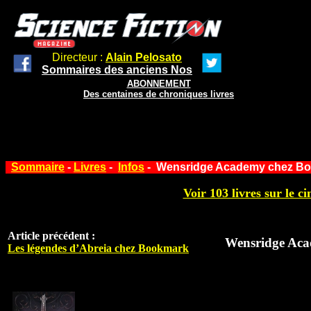
Directeur :
Alain Pelosato
Sommaires des anciens Nos
ABONNEMENT
Des centaines de chroniques livres
Sommaire
-
Livres
-
Infos
- Wensridge Academy chez B
Voir 103 livres sur le ci
Article précédent :
Wensridge Ac
Les légendes d’Abreia chez Bookmark