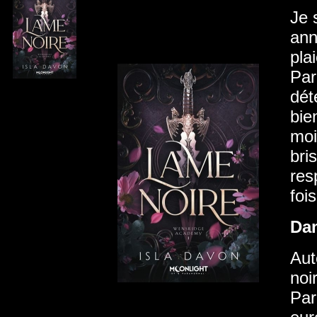
Je 
ann
pla
Par
dét
bie
moi
bri
res
foi
Da
Aut
noi
Par