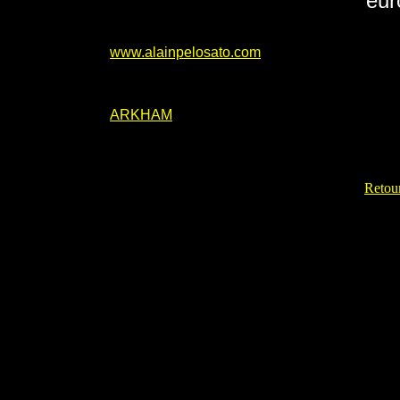
eur
www.alainpelosato.com
ARKHAM
Retour