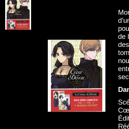
Mon
d’u
pou
de 
des
tom
nou
ent
sec
Da
Scé
Cœu
Édi
Réé