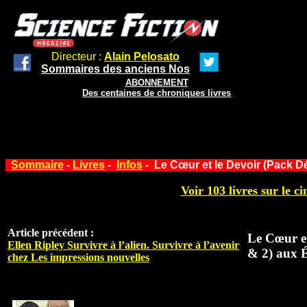
Directeur :
Alain Pelosato
Sommaires des anciens Nos
ABONNEMENT
Des centaines de chroniques livres
Sommaire
-
Livres
-
Infos
- Le Cœur et le Devoir (Pack D
Voir 103 livres sur le ci
Article précédent :
Le Cœur et
Ellen Ripley Survivre à l’alien. Survivre à l’avenir
& 2) aux 
chez Les impressions nouvelles