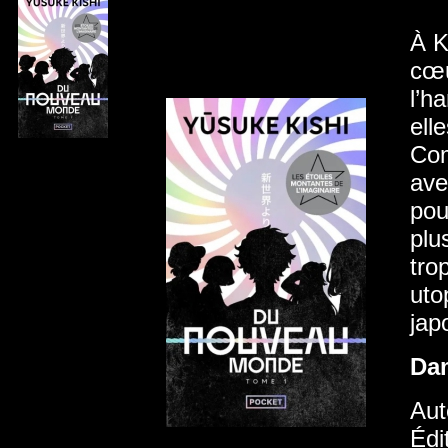
À K
cœu
l’h
ell
Com
ave
pou
plu
tro
uto
jap
Da
Aut
Édi