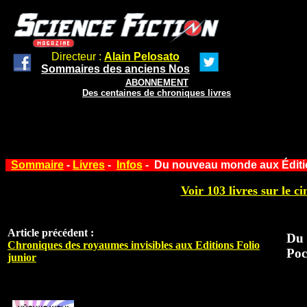
Directeur :
Alain Pelosato
Sommaires des anciens Nos
ABONNEMENT
Des centaines de chroniques livres
Sommaire
-
Livres
-
Infos
- Du nouveau monde aux Éditi
Voir 103 livres sur le ci
Article précédent :
Du 
Chroniques des royaumes invisibles aux Editions Folio
Poc
junior