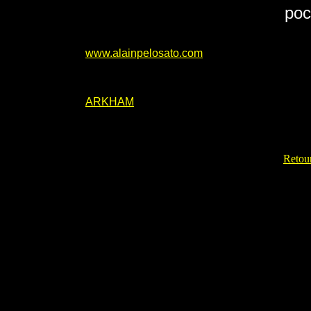
poc
www.alainpelosato.com
ARKHAM
Retour