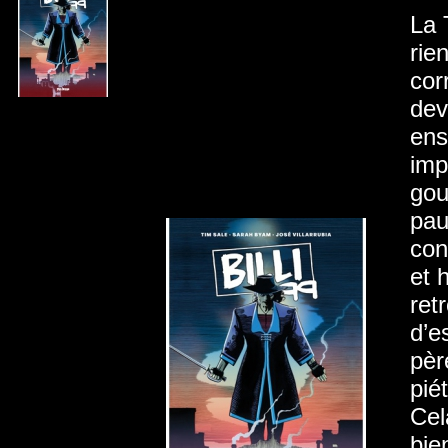
La 
rie
cor
dev
ens
imp
gou
pau
con
et 
ret
d’e
pèr
pié
Cel
bie