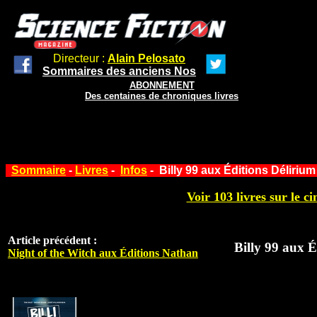
Directeur :
Alain Pelosato
Sommaires des anciens Nos
ABONNEMENT
Des centaines de chroniques livres
Sommaire
-
Livres
-
Infos
- Billy 99 aux Éditions Délirium
Voir 103 livres sur le ci
Article précédent :
Billy 99 aux É
Night of the Witch aux Éditions Nathan