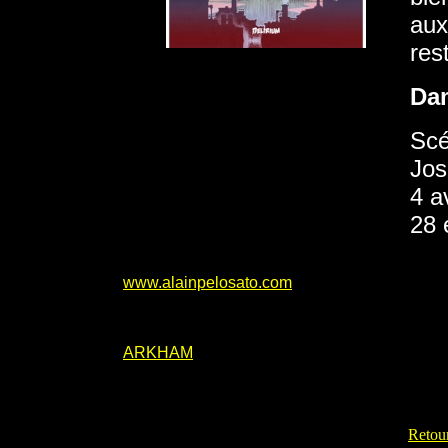
aux
res
Da
Scé
Jos
4 a
28 
www.alainpelosato.com
ARKHAM
Retour