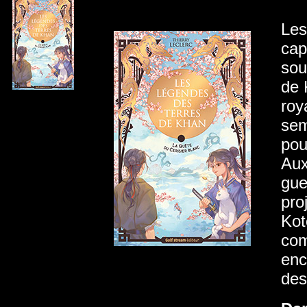
Les
cap
sou
de 
roy
sem
pou
Aux
gue
pro
Kot
com
enc
des