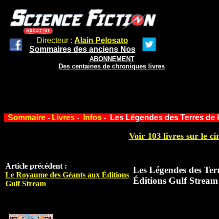
Directeur :
Alain Pelosato
Sommaires des anciens Nos
ABONNEMENT
Des centaines de chroniques livres
Sommaire
-
Livres
-
Infos
- Les Légendes des Terres de 
Voir 103 livres sur le ci
Article précédent :
Les Légendes des Ter
Le Royaume des Géants aux Éditions
Éditions Gulf Stream
Gulf Stream