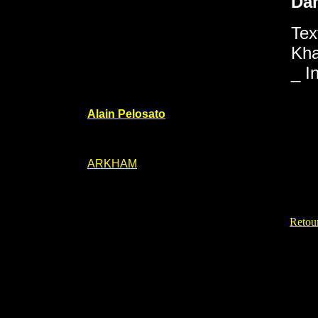
Da
Tex
Kha
_ I
Alain Pelosato
ARKHAM
Retour